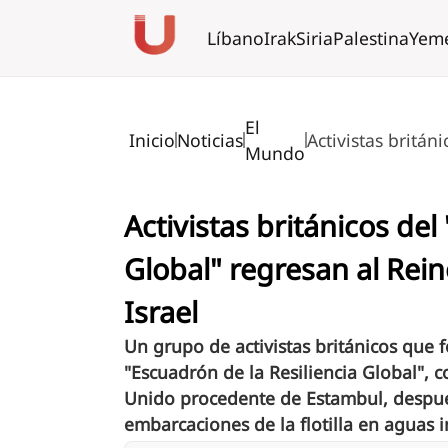
Líbano
Irak
Siria
Palestina
Yem
El
Inicio
Noticias
Activistas britán
Mundo
Activistas británicos del
Global" regresan al Rein
Israel
Un grupo de activistas británicos que 
"Escuadrón de la Resiliencia Global", c
Unido procedente de Estambul, después 
embarcaciones de la flotilla en aguas 