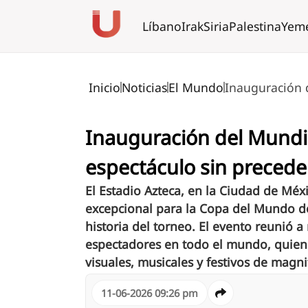
Líbano
Irak
Siria
Palestina
Yem
Inicio
Noticias
El Mundo
Inauguración d
Inauguración del Mundia
espectáculo sin precede
El Estadio Azteca, en la Ciudad de Mé
excepcional para la Copa del Mundo de
historia del torneo. El evento reunió a
espectadores en todo el mundo, quien
visuales, musicales y festivos de magni
11-06-2026 09:26 pm